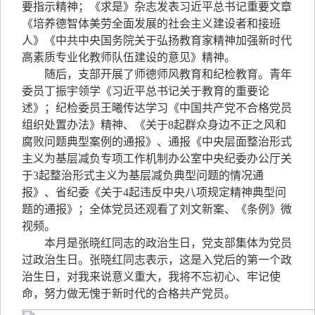
要指示精神；《求是》杂志发表习近平总书记重要文章
《培养德智体美劳全面发展的社会主义建设者和接班
人》《中共中央国务院关于弘扬教育家精神加强新时代
高素质专业化教师队伍建设的意见》精神。
随后，支部开展了师德师风教育和纪检教育。青年
委员丁振宇领学《习近平总书记关于教育的重要论
述》；纪检委员王曦传达学习《中国共产党不合格党员
组织处置办法》精神、《关于8起群众身边不正之风和
腐败问题典型案例的通报》、通报《中央层面整治形式
主义为基层减负专项工作机制办公室中央纪委办公厅关
于3起整治形式主义为基层减负典型问题的情况通
报》、省纪委《关于4起违反中央八项规定精神典型问
题的通报》；全体党员还观看了刘文新案、《条例》微
视频。
本月是张晓红同志的政治生日，党支部集体为党员
过政治生日。张晓红同志表示，这是入党后的第一个政
治生日，对我来说意义重大，我将不忘初心、牢记使
命，努力做无愧于新时代的合格共产党员。