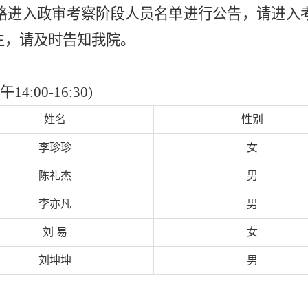
格进入政审考察阶段人员名单进行公告，请进入
生，请及时告知我院。
4:00-16:30)
姓名
性别
李珍珍
女
陈礼杰
男
李亦凡
男
刘 易
女
刘坤坤
男