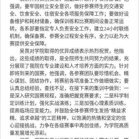
强调，要牢固树立安全意识，做好参赛师生的交通安
全、饮食安全、住宿安全各项服务保障工作；要做好设
备维护和耗材储备，确保训练和比赛期间设备正常运
转。各系部要指定专人负责安全工作，建立24小时联络
机制，确保备赛、参赛全过程安全有序，全力以赴为大
赛提供安全保障。
吴畏对学院取得的优异成绩表示热烈祝贺，他指
出，这些成绩的取得，是全院师生共同努力的结果，充
分展现了我院在专业建设和人才培养方面的实力。针对
即将到来的国赛，他强调，各参赛团队要珍惜机会、精
心谋划、团结协作，将赛前各项准备工作做细做实；要
认真总结经验，查找不足，在接下来的集训中做到：一
是深入研究国赛规程，准确把握竞赛要求；二是科学制
定训练计划，强化实战演练；三是加强心理素质训练，
提高临场应变能力。并鼓励全体参赛师生发扬“精益求
精、追求卓越”的工匠精神，以饱满的热情和坚定的信
心迎接挑战，力争在各级赛事中再创佳绩，为学院高质
量发展增光添彩。