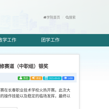
学院首页
搜索
教学工作
团学工作
维修赛道（中职组）银奖
佚名
本站
2025-09-01
1490
比赛在长春职业技术学校火热
开赛
。此次大
湛的操作技能以及稳定的临场发挥，最终
以