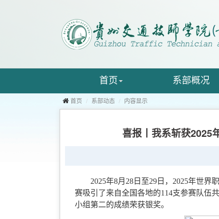
首页
系部概况
首页
系部动态
内容显示
喜报丨我系斩获202
2025年8月28日至29日，
2025
年世界
赛吸引了来自全国各地的
114
支参赛队伍
小组第二的成绩
荣获
银奖
。