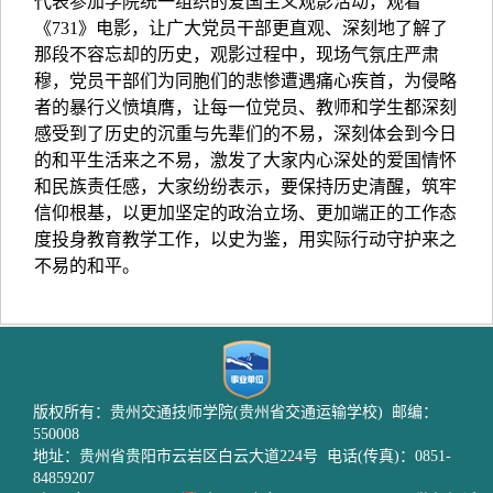
代表参加学院统一组织的爱国主义观影活动，观看
《731》电影，让广大党员干部更直观、深刻地了解了
那段不容忘却的历史，观影过程中，现场气氛庄严肃
穆，党员干部们为同胞们的悲惨遭遇痛心疾首，为侵略
者的暴行义愤填膺，让每一位党员、教师和学生都深刻
感受到了历史的沉重与先辈们的不易，深刻体会到今日
的和平生活来之不易，激发了大家内心深处的爱国情怀
和民族责任感，大家纷纷表示，要保持历史清醒，筑牢
信仰根基，以更加坚定的政治立场、更加端正的工作态
度投身教育教学工作，以史为鉴，用实际行动守护来之
不易的和平。
版权所有：贵州交通技师学院(贵州省交通运输学校) 邮编：
550008
地址：贵州省贵阳市云岩区白云大道224号 电话(传真)：0851-
84859207