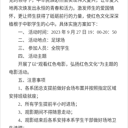
党的领导下，中华民族必然会实现伟大复兴，让华夏大
地再次焕发出永恒的青春和活力。激发师生的爱国情
怀，更让师生获得了砥砺前行的力量，使红色文化深深
植根于中职学生的心中。具体实施方案如下：
一、 活动时间：2023 年 9 月 27 日 19：00-20：50
二、 活动地点：足球场
三、 参加人员：
全院学生
四、 活动主题
开展了以“观看红色电影，弘扬红色文化”为主题的
电影活
动。
五、注意事项
1、各系团总支提前做好会场布置并按照指定区域
安排班级就
座；
2、所有学生提前半小时进场；
3、观影期间不得随意走动；
4、观影结束后各系安排本系学生干部做好场地卫