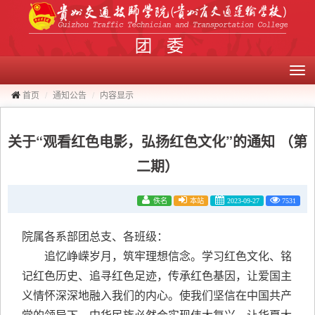
切
换
导
航
首页
通知公告
内容显示
关于“观看红色电影，弘扬红色文化”的通知 （第
二期）
佚名
本站
2023-09-27
7531
院属各系部团总支、各班级：
追忆峥嵘岁月，筑牢理想信念。学习红色文化、铭
记红色历史、追寻红色足迹，传承红色基因，让爱国主
义情怀深深地融入
我们的内心。使我们坚信在中国共产